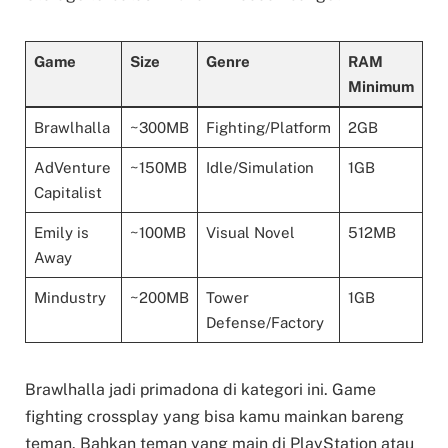
Game
Size
Genre
RAM
Minimum
Brawlhalla
~300MB
Fighting/Platform
2GB
AdVenture
~150MB
Idle/Simulation
1GB
Capitalist
Emily is
~100MB
Visual Novel
512MB
Away
Mindustry
~200MB
Tower
1GB
Defense/Factory
Brawlhalla jadi primadona di kategori ini. Game
fighting crossplay yang bisa kamu mainkan bareng
teman. Bahkan teman yang main di PlayStation atau