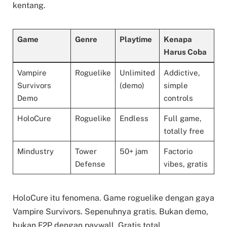
kentang.
Game
Genre
Playtime
Kenapa
Harus Coba
Vampire
Roguelike
Unlimited
Addictive,
Survivors
(demo)
simple
Demo
controls
HoloCure
Roguelike
Endless
Full game,
totally free
Mindustry
Tower
50+ jam
Factorio
Defense
vibes, gratis
HoloCure itu fenomena. Game roguelike dengan gaya
Vampire Survivors. Sepenuhnya gratis. Bukan demo,
bukan F2P dengan paywall. Gratis total.