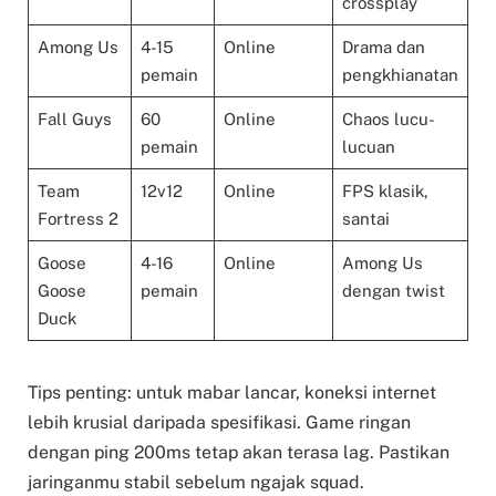
crossplay
Among Us
4-15
Online
Drama dan
pemain
pengkhianatan
Fall Guys
60
Online
Chaos lucu-
pemain
lucuan
Team
12v12
Online
FPS klasik,
Fortress 2
santai
Goose
4-16
Online
Among Us
Goose
pemain
dengan twist
Duck
Tips penting: untuk mabar lancar, koneksi internet
lebih krusial daripada spesifikasi. Game ringan
dengan ping 200ms tetap akan terasa lag. Pastikan
jaringanmu stabil sebelum ngajak squad.