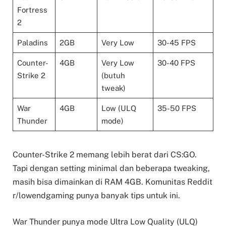
Fortress
2
Paladins
2GB
Very Low
30-45 FPS
Counter-
4GB
Very Low
30-40 FPS
Strike 2
(butuh
tweak)
War
4GB
Low (ULQ
35-50 FPS
Thunder
mode)
Counter-Strike 2 memang lebih berat dari CS:GO.
Tapi dengan setting minimal dan beberapa tweaking,
masih bisa dimainkan di RAM 4GB. Komunitas Reddit
r/lowendgaming punya banyak tips untuk ini.
War Thunder punya mode Ultra Low Quality (ULQ)